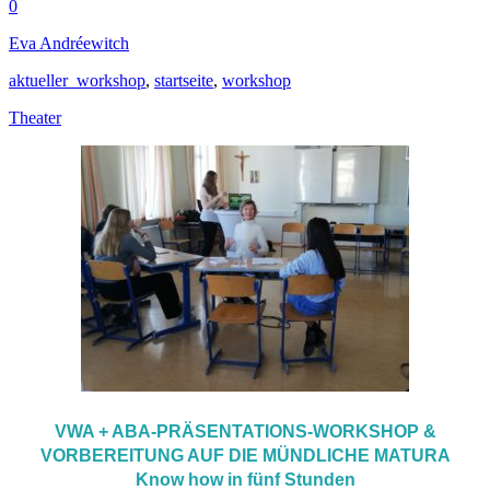
0
Eva Andréewitch
aktueller_workshop
,
startseite
,
workshop
Theater
VWA + ABA-
PRÄSENTATIONS-
WORKSHOP
&
VORBEREITUNG AUF DIE MÜNDLICHE MATURA
Know how in fünf Stunden