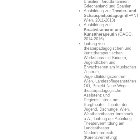
Brasilien, Großbritannien
Griechenland und Spanien
Ausbildung zur
Theater- und
Schauspielpädagogin
(IFANT
Wien, 2011-2013)
Ausbildung zur
Kreativtrainerin und
Kunsttherapeutin
(ÖAGG,
2014-2016)
Leitung von
theaterpädagogischen und
kunsttherapeutischen
Workshops mit Kindern,
Jugendlichen und
Erwachsenen am Musischen
Zentrum,
Jugendbildungszentrum
Wien, Landespflegeanstalten
OÖ, Projekt Neue Wege…
theaterpädagogische
Assistenz und
Regieassistenz am
Burgtheater, Theater der
Jugend, Dschungel Wien,
Westbahntheater Innsbruck
u.A., Leitung der Abteilung
Theatervermittlung am
Landestheater
Niederösterreich
(Karenzvertretung)