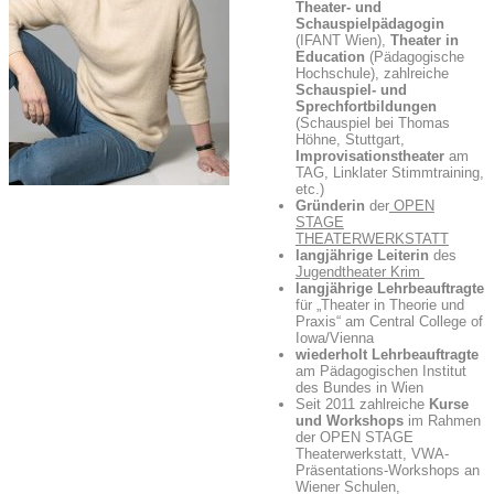
Theater- und
Schauspielpädagogin
(IFANT Wien),
Theater in
Education
(Pädagogische
Hochschule), zahlreiche
Schauspiel- und
Sprechfortbildungen
(Schauspiel bei Thomas
Höhne, Stuttgart,
Improvisationstheater
am
TAG, Linklater Stimmtraining,
etc.)
Gründerin
der
OPEN
STAGE
THEATERWERKSTATT
langjährige Leiterin
des
Jugendtheater Krim
langjährige Lehrbeauftragte
für „Theater in Theorie und
Praxis“ am Central College of
Iowa/Vienna
wiederholt Lehrbeauftragte
am Pädagogischen Institut
des Bundes in Wien
Seit 2011 zahlreiche
Kurse
und Workshops
im Rahmen
der OPEN STAGE
Theaterwerkstatt, VWA-
Präsentations-Workshops an
Wiener Schulen,