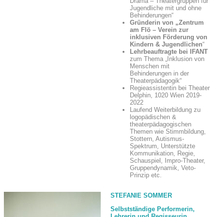
Drama – Theatergruppen für
Jugendliche mit und ohne
Behinderungen“
Gründerin von „Zentrum
am Flö – Verein zur
inklusiven Förderung von
Kindern & Jugendlichen
“
Lehrbeauftragte bei IFANT
zum Thema „Inklusion von
Menschen mit
Behinderungen in der
Theaterpädagogik“
Regieassistentin bei Theater
Delphin, 1020 Wien 2019-
2022
Laufend Weiterbildung zu
logopädischen &
theaterpädagogischen
Themen wie Stimmbildung,
Stottern, Autismus-
Spektrum, Unterstützte
Kommunikation, Regie,
Schauspiel, Impro-Theater,
Gruppendynamik, Veto-
Prinzip etc.
STEFANIE SOMMER
Selbstständige Performerin,
Lehrerin und Regisseurin