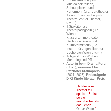
Bühnenerfahrung als
Musicaldarstellerin,
Schauspielerin und
Performerin (u.a.
Burgtheater
Kasino, Viennas English
Theatre, Atelier Theater,
u.v.m.)
Tätigkeiten als
Theaterpädagogin (u.a.
Wiener
Klassenzimmertheater,
Dschungel
Wien) und
Kulturvermittlerin (u.a.
Institut für Jugendliteratur,
Büchereien Wien u.v.m.)
Tätigkeiten in Werbung,
Marketing und PR
Autorin beim Drama Forum
(Uni-T),
nominiert für
Retzhofer Dramapreis
(2021,
2023),
Preisträgerin
DIXI-Kinderliteratur-Preis
Ich liebe es,
Theater zu
spielen. Es ist
so viel
realistischer als
das Leben.
Oscar Wilde