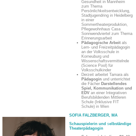
Gesundheit in Mannheim
zum Thema
Persönlichkeitsentwicklung,
Stadtjugendring in Heidelberg
in einer
Sommertheaterproduktion,
Pflegewohnhaus Casa
Sonnwendviertel zum Thema
Erinnerungsarbeit
Pädagogische Arbeit
als
Lern- und Freizeitpädagogin
an der Volksschule in
Korneuburg und
Wissenschaftsvermittelnde
(Science Pool) für
Volksschulkinder
Derzeit arbeitet Tamara als
Pädagogin
und unterrichtet
die Fächer
Darstellendes
Spiel, Kommunikation
und
EDV
an einer Integrativen
Berufsbildenden Mittleren
Schule (Inklusive FIT
Schule) in Wien
SOFIA FALZBERGER, MA
Schauspielerin und
s
elbständige
T
heaterpädagogin