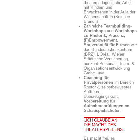
theaterpädagogische Arbeit
mit Kindern und
Erwachsenen in der Aula der
Wissenschaften (Science
Brunch)
Zahlreiche
Teambuilding-
Workshops
und
Workshops
zu Rhetorik, Präsenz,
(F)Empowerment,
Souveränität für Firmen
wie
das Bundesrechenzentrum
(BRZ), L’Oréal, Wiener
Städtische Versicherung,
horizont Personal-, Team- &
Organisationsentwicklung
GmbH, uva.
Coaching für
Privatpersonen
im Bereich
Rhetorik, selbstbewusstes
Auftreten,
Überzeugungskraft,
Vorbereitung für
Aufnahmeprüfungen an
Schauspielschulen
ICH GLAUBE AN
DIE MACHT DES
THEATERSPIELENS:
Es macht frei, es