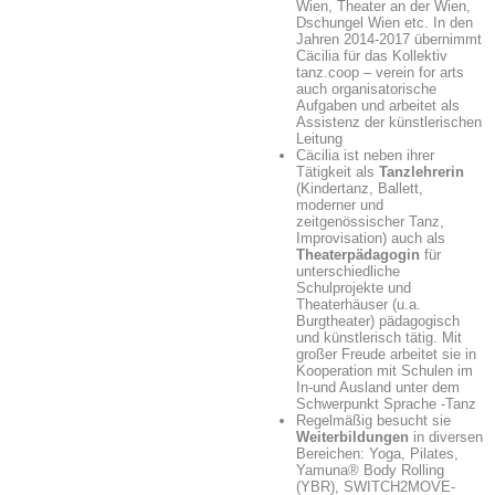
Wien, Theater an der Wien,
Dschungel Wien etc.
In den
Jahren 2014-2017 übernimmt
Cäcilia für das Kollektiv
tanz.coop – verein for arts
auch organisatorische
Aufgaben und arbeitet als
Assistenz der künstlerischen
Leitung
Cäcilia ist neben ihrer
Tätigkeit als
Tanzlehrerin
(Kindertanz, Ballett,
moderner und
zeitgenössischer Tanz,
Improvisation) auch als
Theaterpädagogin
für
unterschiedliche
Schulprojekte und
Theaterhäuser (u.a.
Burgtheater) pädagogisch
und künstlerisch tätig. Mit
großer Freude arbeitet sie in
Kooperation mit Schulen im
In-und Ausland unter dem
Schwerpunkt Sprache -Tanz
Regelmäßig besucht sie
Weiterbildungen
in diversen
Bereichen: Yoga, Pilates,
Yamuna® Body Rolling
(YBR), SWITCH2MOVE-