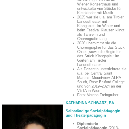
Wiener Konzerthaus und
entwickelte
vier Stücke für
Kleinkinder mit Musik.
2025 war sie u.a. am Tiroler
Landestheater mit
Klangspiel: Im Winter und
beim Festival Klausen klingt
als Tänzerin und
Choreografin tätig.
2026 übernimmt sie die
Choreographie für das Stück
Chick ,sowie die Regie für
das
Stück Klangspiel: Im
Garten am Tiroler
Landestheater.
Als Dozentin unterrichtete sie
u.a. bei Central Saint
Martins, Mountview, ALRA
South, Rose Bruford College
und von 2019–2024 an der
VETA in Wien
Foto: Verena Freingruber
KATHARINA SCHWARZ, BA
Selbständige Sozialpädagogin
und Theaterpädagogin
Diplomierte
Sozialpädagogin
(2013-