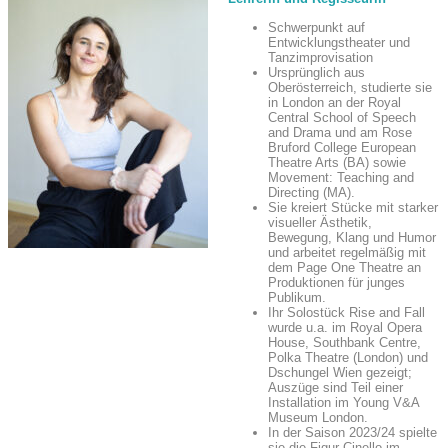
Schwerpunkt auf
Entwicklungstheater und
Tanzimprovisation
Ursprünglich aus
Oberösterreich, studierte sie
in London an der Royal
Central School of Speech
and Drama und am Rose
Bruford College European
Theatre Arts (BA) sowie
Movement: Teaching and
Directing (MA).
Sie kreiert Stücke mit starker
visueller Ästhetik,
Bewegung, Klang und Humor
und arbeitet regelmäßig mit
dem Page One Theatre an
Produktionen für junges
Publikum.
Ihr Solostück Rise and Fall
wurde u.a. im Royal Opera
House, Southbank Centre,
Polka Theatre (London) und
Dschungel Wien gezeigt;
Auszüge sind Teil einer
Installation im Young V&A
Museum London.
In der Saison 2023/24 spielte
sie die Figur Cinello im