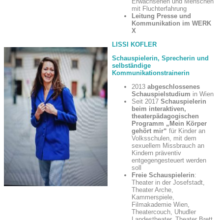
Erwachsenen und Menschen
mit Fluchterfahrung
Leitung Presse und
Kommunikation im WERK
X
LISSI KOFLER
Schauspielerin, Sprecherin und
selbständige
Kommunikationstrainerin
2013
abgeschlossenes
Schauspielstudium
in Wien
Seit 2017
Schauspielerin
beim interaktiven,
theaterpädagogischen
Programm „Mein Körper
gehört mir“
für Kinder an
Volksschulen, mit dem
sexuellem Missbrauch an
Kindern präventiv
entgegengesteuert werden
soll
Freie Schauspielerin
:
Theater in der Josefstadt,
Theater Arche,
Kammerspiele,
Filmakademie Wien,
Theatercouch, Uhudler
Landestheater, Theater Brett,