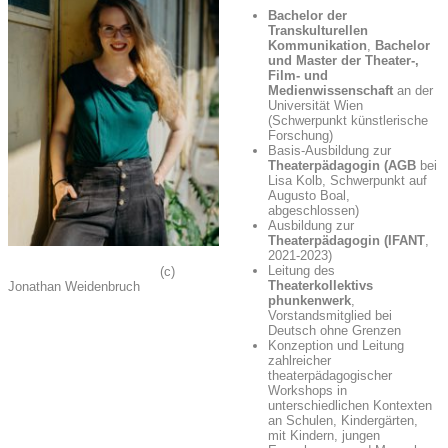
Bachelor der
Transkulturellen
Kommunikation
,
Bachelor
und Master der Theater-,
Film- und
Medienwissenschaft
an der
Universität Wien
(Schwerpunkt künstlerische
Forschung)
Basis-Ausbildung zur
Theaterpädagogin (AGB
bei
Lisa Kolb, Schwerpunkt auf
Augusto Boal,
abgeschlossen)
Ausbildung zur
Theaterpädagogin (IFANT
,
2021-2023)
Leitung des
(c)
Theaterkollektivs
Jonathan Weidenbruch
phunkenwerk
,
Vorstandsmitglied bei
Deutsch ohne Grenzen
Konzeption und Leitung
zahlreicher
theaterpädagogischer
Workshops in
unterschiedlichen Kontexten
an Schulen, Kindergärten,
mit Kindern, jungen