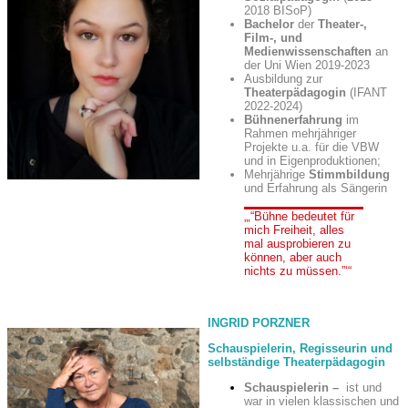
2018 BISoP)
Bachelor
der
Theater-,
Film-, und
Medienwissenschaften
an
der Uni Wien 2019-2023
Ausbildung zur
Theaterpädagogin
(IFANT
2022-2024)
Bühnenerfahrung
im
Rahmen mehrjähriger
Projekte u.a. für die VBW
und in Eigenproduktionen;
Mehrjährige
Stimmbildung
und Erfahrung als Sängerin
“Bühne bedeutet für
mich Freiheit, alles
mal ausprobieren zu
können, aber auch
nichts zu müssen.”
INGRID PORZNER
Schauspielerin, Regisseurin und
selbständige Theaterpädagogin
Schauspielerin
–
ist und
war in vielen klassischen und