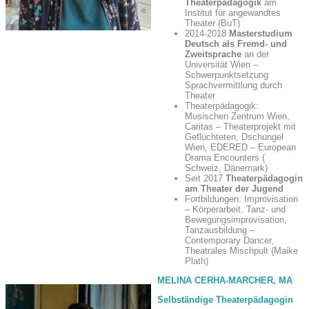
Theaterpädagogik
am
Institut für angewandtes
Theater (BuT)
2014-2018
Masterstudium
Deutsch als Fremd- und
Zweitsprache
an der
Universität Wien –
Schwerpunktsetzung
Sprachvermittlung durch
Theater
Theaterpädagogik:
Musischen Zentrum Wien,
Caritas – Theaterprojekt mit
Geflüchteten, Dschungel
Wien, EDERED – European
Drama Encounters (
Schweiz, Dänemark)
Seit 2017
Theaterpädagogin
am Theater der Jugend
Fortbildungen: Improvisation
– Körperarbeit, Tanz- und
Bewegungsimprovisation,
Tanzausbildung –
Contemporary Dancer,
Theatrales Mischpult (Maike
Plath)
MELINA CERHA-MARCHER, MA
Selbständige Theaterpädagogin