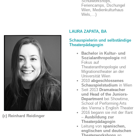
Schulworkshops,
Feriencamps, Dschungel
Wien, Medienkulturhaus
Wels,…)
LAURA ZAPATA, BA
Schauspielerin und selbständige
Theaterpädagogin
Bachelor in Kultur- und
Sozialanthropologie
mit
Fokus auf
Theateranthropologie und
Migrationstheater an der
Universität Wien
2010
abgeschlossenes
Schauspielstudium
in Wien
Seit 2013
Dramateacher
und Head of the Juniors-
Department
bei Showtime,
School of Performing Arts
des Vienna´s English Theater
2016 begann sie mit der Ifant
(c) Reinhard Reidinger
–
Ausbildung zur
Theaterpädagogin
Leitung von
spanischen,
englischen und deutschen
Theaterworkshops
an