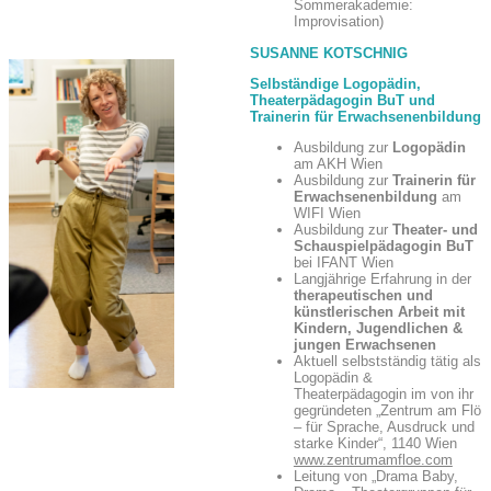
Sommerakademie:
Improvisation)
SUSANNE KOTSCHNIG
Selbständige Logopädin,
Theaterpädagogin BuT und
Trainerin für Erwachsenenbildung
Ausbildung zur
Logopädin
am AKH Wien
Ausbildung zur
Trainerin für
Erwachsenenbildung
am
WIFI Wien
Ausbildung zur
Theater- und
Schauspielpädagogin BuT
bei IFANT Wien
Langjährige Erfahrung in der
therapeutischen und
künstlerischen Arbeit mit
Kindern, Jugendlichen &
jungen Erwachsenen
Aktuell selbstständig tätig als
Logopädin &
Theaterpädagogin im von ihr
gegründeten „Zentrum am Flö
– für Sprache, Ausdruck und
starke Kinder“, 1140 Wien
www.zentrumamfloe.com
Leitung von „Drama Baby,