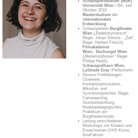
Schauspielstudium (MuK)
Universität Wien
/ BA, seit
Oktober 2019
Masterstudium
der
I
nternationalen
Entwicklung
Schauspielerin
Burgtheater
Wien
(„Radetzkymarsch“,
Regie: Johan Simons , „Zelt“,
Regie: Herbert Fritsch),
Filmakademie
Wien, Dschungel Wien
(„Metamorphosen‘“ Regie:
Philipp Hauß)
,
Schauspielhaus Wien,
LaStrade Graz
/Performerin
Diverse Fortbildungen:
Clownerie,
Kontaktimprovisation,
Mikrofon- und
Synchronsprechen, Regie,
Cameraacting,
Stückentwicklung,
theaterpädagogisches
Praktikum am
Burgtheaterstudio
Leitung verschiedener
Workshops mit Kindern und
Erwachsenen (VHS Kurse,
ArteFaktum