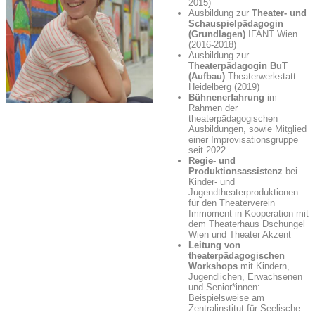
2015)
Ausbildung zur
Theater- und
Schauspielpädagogin
(Grundlagen)
IFANT Wien
(2016-2018)
Ausbildung zur
Theaterpädagogin BuT
(Aufbau)
Theaterwerkstatt
Heidelberg (2019)
Bühnenerfahrung
im
Rahmen der
theaterpädagogischen
Ausbildungen, sowie Mitglied
einer Improvisationsgruppe
seit 2022
Regie- und
Produktionsassistenz
bei
Kinder- und
Jugendtheaterproduktionen
für den Theaterverein
Immoment in Kooperation mit
dem Theaterhaus Dschungel
Wien und Theater Akzent
Leitung von
theaterpädagogischen
Workshops
mit Kindern,
Jugendlichen, Erwachsenen
und Senior*innen:
Beispielsweise am
Zentralinstitut für Seelische