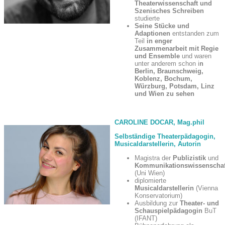
Theaterwissenschaft und
Szenisches Schreiben
studierte
Seine Stücke und
Adaptionen
entstanden zum
Teil
in enger
Zusammenarbeit mit Regie
und Ensemble
und waren
unter anderem schon i
n
Berlin, Braunschweig,
Koblenz, Bochum,
Würzburg, Potsdam, Linz
und Wien zu sehen
CAROLINE DOCAR, Mag.phil
Selbständige Theaterpädagogin,
Musicaldarstellerin, Autorin
Magistra der
Publizistik
und
Kommunikationswissenschaf
(Uni Wien)
diplomierte
Musicaldarstellerin
(Vienna
Konservatorium)
Ausbildung zur
Theater- und
Schauspielpädagogin
BuT
(IFANT)