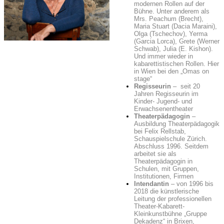
modernen Rollen auf der
Bühne. Unter anderem als
Mrs. Peachum (Brecht),
Maria Stuart (Dacia Maraini),
Olga (Tschechov), Yerma
(Garcia Lorca), Grete (Werner
Schwab), Julia (E. Kishon).
Und immer wieder in
kabarettistischen Rollen. Hier
in Wien bei den „Omas on
stage“
Regisseurin
– seit 20
Jahren Regisseurin im
Kinder- Jugend- und
Erwachsenentheater
Theaterpädagogin
–
Ausbildung Theaterpädagogik
bei Felix Rellstab,
Schauspielschule Zürich.
Abschluss 1996. Seitdem
arbeitet sie als
Theaterpädagogin in
Schulen, mit Gruppen,
Institutionen, Firmen
Intendantin
– von 1996 bis
2018 die künstlerische
Leitung der professionellen
Theater-Kabarett-
Kleinkunstbühne „Gruppe
Dekadenz“ in Brixen,