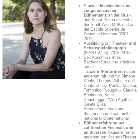
Studium
klassischer und
zeitgenössischer
Bühnentanz
an der Musik
und Kunst Privatuniversität
der Stadt Wien MUK und an
der Escola Superior de
Dança in Lissabon (2007-
2011)
Ausbildung zur
Theater- und
Schauspielpädagogin
(IFANT Wien) (2016-2018)
Seit Abschluss ihres
Bachelor-Studiums arbeitete
sie als
Tänzerin/Performerin
unter
anderem mit und für Simone
Kühle, Thomas Wilhelm und
Chritstof Loy, Paulus Manker,
Tomohiko Kyougoku, Claudia
Bühlmann, Karin
Steinbrugger /Villa Agathe,
Gisela Elisa
Heredia/tanz.coop und
theater.nuu und sammelte
national und international
Bühnenerfahrung
auf
zahlreichen Festivals und
an diversen Häusern,
unter
anderem am KosmosTheater