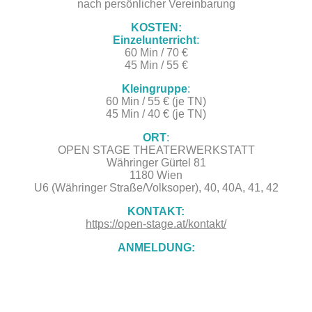
nach persönlicher Vereinbarung
KOSTEN:
Einzelunterricht
:
60 Min / 70 €
45 Min / 55 €
Kleingruppe
:
60 Min / 55 € (je TN)
45 Min / 40 € (je TN)
ORT
:
OPEN STAGE THEATERWERKSTATT
Währinger Gürtel 81
1180 Wien
U6 (Währinger Straße/Volksoper), 40, 40A, 41, 42
KONTAKT:
https://open-stage.at/kontakt/
ANMELDUNG: