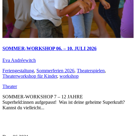
SOMMER-WORKSHOP 06. – 10. JULI 2026
Eva Andréewitch
Feriengestaltung
,
Sommerferien 2026
,
Theaterspielen
,
Theaterworkshop für Kinder
,
workshop
Theater
SOMMER-WORKSHOP 7 – 12 JAHRE
Superheld:innen aufgepasst! Was ist deine geheime Superkraft?
Kannst du vielleicht...
Read More