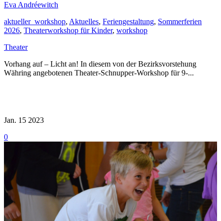
Eva Andréewitch
aktueller_workshop
,
Aktuelles
,
Feriengestaltung
,
Sommerferien
2026
,
Theaterworkshop für Kinder
,
workshop
Theater
Vorhang auf – Licht an! In diesem von der Bezirksvorstehung
Währing angebotenen Theater-Schnupper-Workshop für 9-...
Read More
Jan. 15
2023
0