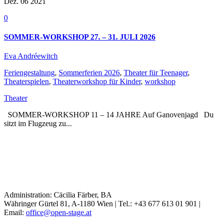
Dez. 06
2021
0
SOMMER-WORKSHOP 27. – 31. JULI 2026
Eva Andréewitch
Feriengestaltung
,
Sommerferien 2026
,
Theater für Teenager
,
Theaterspielen
,
Theaterworkshop für Kinder
,
workshop
Theater
SOMMER-WORKSHOP 11 – 14 JAHRE Auf Ganovenjagd Du
sitzt im Flugzeug zu...
Read More
Administration: Cäcilia Färber, BA
Währinger Gürtel 81, A-1180 Wien | Tel.: +43 677 613 01 901 |
Email:
office@open-stage.at